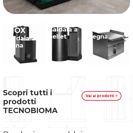
FENICE
INVIGNIS
LUCIFERO
INOX
Caldaia a
Grill a
pellet
legna
Caldaia a
legna
Scopri tutti i
Vai ai prodotti >
prodotti
TECNOBIOMA