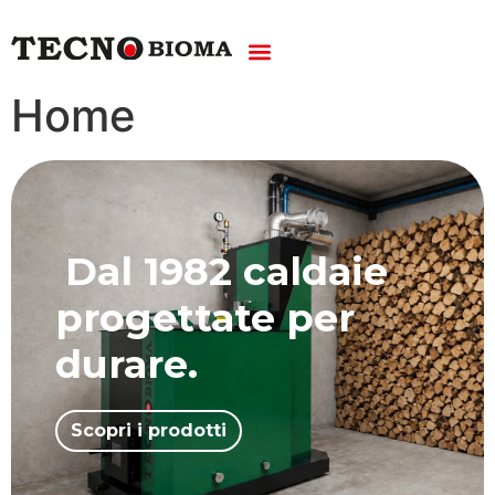
Home
Dal 1982 caldaie
progettate per
durare.
Scopri i prodotti